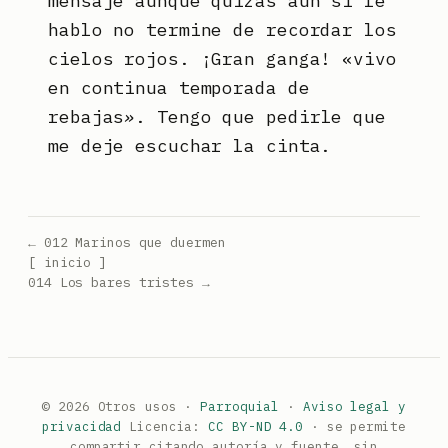
mensaje aunque quizás aún si le
hablo no termine de recordar los
cielos rojos. ¡Gran ganga! «vivo
en continua temporada de
rebajas
»
. Tengo que pedirle que
me deje escuchar la cinta.
← 012 Marinos que duermen
[ inicio ]
014 Los bares tristes →
© 2026 Otros usos ·
Parroquial
·
Aviso legal y
privacidad
Licencia:
CC BY-ND 4.0
· se permite
compartir citando autoría y fuente, sin