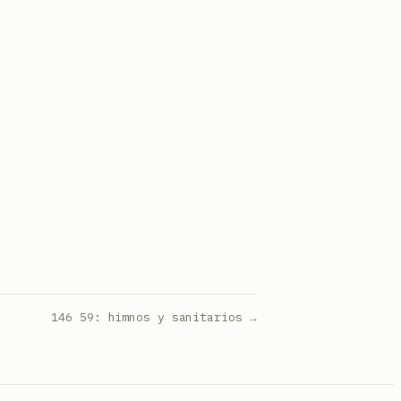
146 59: himnos y sanitarios →