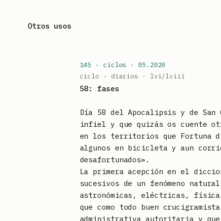
Saltar
al
Otros usos
contenido
145 · ciclos · 05.2020
ciclo ·
diarios
· lvi/lviii
58: fases
Día 58 del Apocalipsis y de San 
infiel y que quizás os cuente ot
en los territorios que Fortuna d
algunos en bicicleta y aun corri
desafortunados».
La primera acepción en el diccio
sucesivos de un fenómeno natural
astronómicas, eléctricas, física
que como todo buen crucigramista
administrativa autoritaria y que