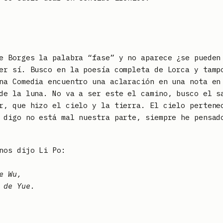
e Borges la palabra “fase” y no aparece ¿se pueden
er sí. Busco en la poesía completa de Lorca y tamp
na Comedia encuentro una aclaración en una nota en
de la luna. No va a ser este el camino, busco el s
r, que hizo el cielo y la tierra. El cielo pertene
 digo no está mal nuestra parte, siempre he pensad
nos dijo Li Po:
e Wu,
 de Yue.