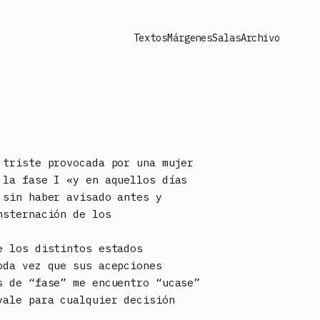
Textos
Márgenes
Salas
Archivo
 triste provocada por una mujer
 la fase I «y en aquellos días
 sin haber avisado antes y
nsternación de los
e los distintos estados
oda vez que sus acepciones
s de “fase” me encuentro “ucase”
vale para cualquier decisión