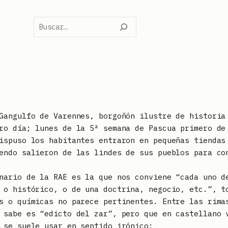
Buscar
Gangulfo de Varennes, borgoñón ilustre de historia
ro día; lunes de la 5ª semana de Pascua primero de
ispuso los habitantes entraron en pequeñas tiendas
endo salieron de las lindes de sus pueblos para co
nario de la RAE es la que nos conviene “cada uno d
 o histórico, o de una doctrina, negocio, etc.”, t
s o químicas no parece pertinentes. Entre las rima
 sabe es “edicto del zar”, pero que en castellano 
 se suele usar en sentido irónico: